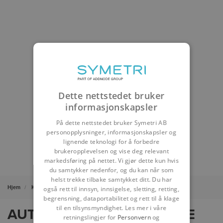
Dette nettstedet bruker
informasjonskapsler
På dette nettstedet bruker Symetri AB
personopplysninger, informasjonskapsler og
lignende teknologi for å forbedre
brukeropplevelsen og vise deg relevant
markedsføring på nettet. Vi gjør dette kun hvis
du samtykker nedenfor, og du kan når som
helst trekke tilbake samtykket ditt. Du har
Hjem
Kampanjer
Autodesk produkter
også rett til innsyn, innsigelse, sletting, retting,
begrensning, dataportabilitet og rett til å klage
til en tilsynsmyndighet. Les mer i våre
AUTODESK PROGRAMVARE
retningslingjer for
Personvern
og