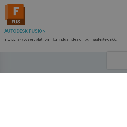
AUTODESK FUSION
Intuitiv, skybasert plattform for industridesign og maskinteknikk.