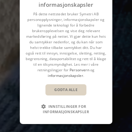
informasjonskapsler
På dette nettstedet bruker Symetri AB
personopplysninger, informasjonskapsler og
lignende teknologi for å forbedre
brukeropplevelsen og vise deg relevant
markedsføring på nettet. Vi gjør dette kun hvis
du samtykker nedenfor, og du kan når som
helst trekke tilbake samtykket ditt. Du har
også rett til innsyn, innsigelse, sletting, retting,
begrensning, dataportabilitet og rett til å klage
til en tilsynsmyndighet. Les mer i våre
retningslingjer for
Personvern
og
informasjonskapsler
.
GODTA ALLE
INNSTILLINGER FOR
INFORMASJONSKAPSLER