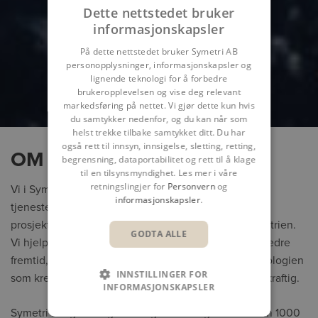
Dette nettstedet bruker
informasjonskapsler
På dette nettstedet bruker Symetri AB
personopplysninger, informasjonskapsler og
lignende teknologi for å forbedre
brukeropplevelsen og vise deg relevant
markedsføring på nettet. Vi gjør dette kun hvis
du samtykker nedenfor, og du kan når som
helst trekke tilbake samtykket ditt. Du har
også rett til innsyn, innsigelse, sletting, retting,
OM SYMETRI
begrensning, dataportabilitet og rett til å klage
til en tilsynsmyndighet. Les mer i våre
retningslingjer for
Personvern
og
Vi i Symetri utvikler og leverer tekniske løsninger og
informasjonskapsler
.
tjenester til virksomheter innen arkitektur, bygg- og
prosjektutvikling, konstruksjon og produksjonsindustrien.
GODTA ALLE
Vi hjelper mennesker med å jobbe smartere for en bedre
fremtid, gjennom å tilby de den ekspertisen og teknologien
INNSTILLINGER FOR
som kreves for å kunne jobbe mer effektivt og bærekraftig.
INFORMASJONSKAPSLER
Symetri ble grunnlagt i Sverige i 1989 og har mer enn 1000