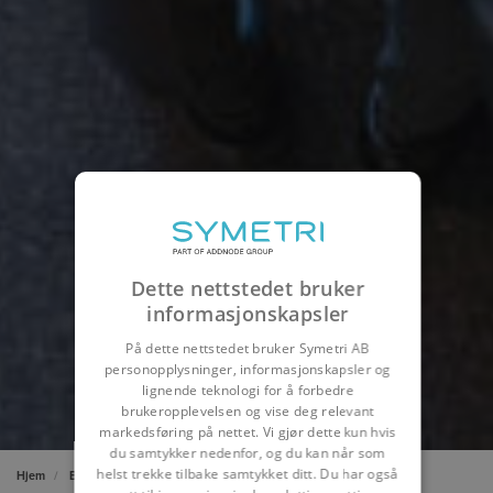
Dette nettstedet bruker
informasjonskapsler
På dette nettstedet bruker Symetri AB
personopplysninger, informasjonskapsler og
lignende teknologi for å forbedre
brukeropplevelsen og vise deg relevant
markedsføring på nettet. Vi gjør dette kun hvis
du samtykker nedenfor, og du kan når som
helst trekke tilbake samtykket ditt. Du har også
Hjem
Bygg & Infrastruktur
Konsulenter for bygg & infrastruktur