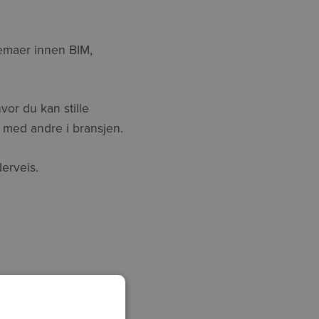
temaer innen BIM,
vor du kan stille
r med andre i bransjen.
erveis.