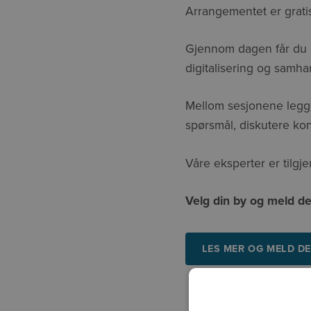
Arrangementet er grati
Gjennom dagen får du k
digitalisering og samha
Mellom sesjonene legger
spørsmål, diskutere kon
Våre eksperter er tilgj
Velg din by og meld deg
LES MER OG MELD D