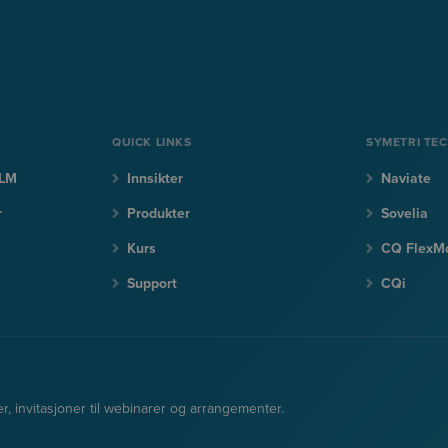
QUICK LINKS
SYMETRI TE
PLM
Innsikter
Naviate
r
Produkter
Sovelia
Kurs
CQ FlexM
Support
CQi
er, invitasjoner til webinarer og arrangementer.