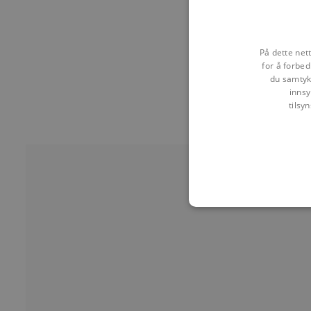
På dette net
for å forbed
du samtykk
innsy
tilsy