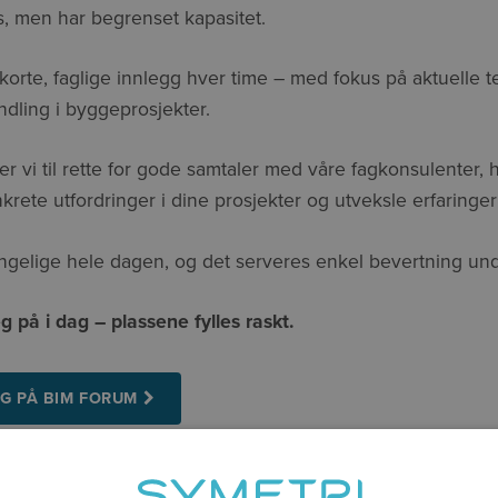
s, men har begrenset kapasitet.
orte, faglige innlegg hver time – med fokus på aktuelle 
ndling i byggeprosjekter.
 vi til rette for gode samtaler med våre fagkonsulenter, h
krete utfordringer i dine prosjekter og utveksle erfaringe
engelige hele dagen, og det serveres enkel bevertning und
 på i dag – plassene fylles raskt.
EG PÅ BIM FORUM