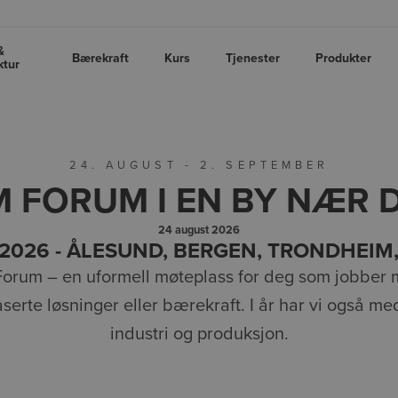
&
Bærekraft
Kurs
Tjenester
Produkter
ktur
24. AUGUST - 2. SEPTEMBER
M FORUM I EN BY NÆR 
24 august 2026
2026 - ÅLESUND, BERGEN, TRONDHEIM
orum – en uformell møteplass for deg som jobber m
serte løsninger eller bærekraft. I år har vi også me
industri og produksjon.