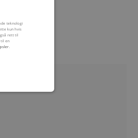
nde teknologi
ette kun hvis
så rett til
til en
psler
.