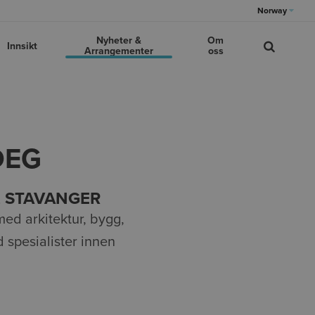
Norway
Nyheter &
Om
Innsikt
Arrangementer
oss
DEG
, STAVANGER
ed arkitektur, bygg,
d spesialister innen