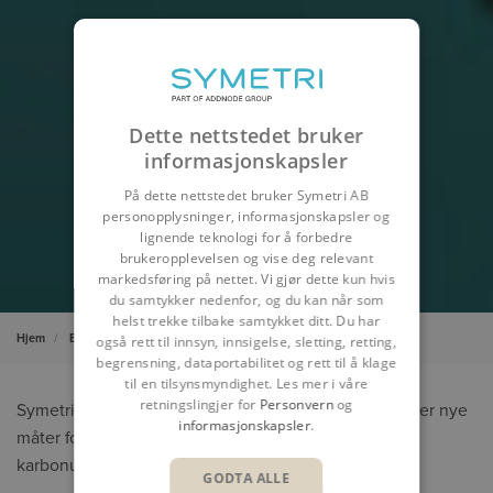
Dette nettstedet bruker
informasjonskapsler
På dette nettstedet bruker Symetri AB
personopplysninger, informasjonskapsler og
lignende teknologi for å forbedre
brukeropplevelsen og vise deg relevant
markedsføring på nettet. Vi gjør dette kun hvis
du samtykker nedenfor, og du kan når som
helst trekke tilbake samtykket ditt. Du har
Hjem
Bærekraft
også rett til innsyn, innsigelse, sletting, retting,
begrensning, dataportabilitet og rett til å klage
til en tilsynsmyndighet. Les mer i våre
retningslingjer for
Personvern
og
Symetri har stort fokus på bærekraft og leter alltid etter nye
informasjonskapsler
.
måter for å forbedre energieffektiviteten og redusere
karbonutslipp.
GODTA ALLE