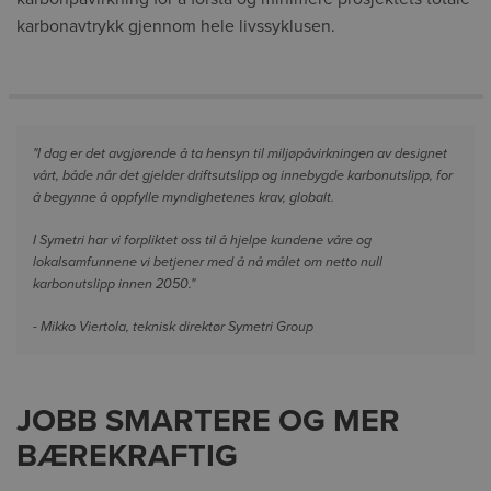
karbonavtrykk gjennom hele livssyklusen.
"I dag er det avgjørende å ta hensyn til miljøpåvirkningen av designet
vårt, både når det gjelder driftsutslipp og innebygde karbonutslipp, for
å begynne å oppfylle myndighetenes krav, globalt.
I Symetri har vi forpliktet oss til å hjelpe kundene våre og
lokalsamfunnene vi betjener med å nå målet om netto null
karbonutslipp innen 2050."
- Mikko Viertola, teknisk direktør Symetri Group
JOBB SMARTERE OG MER
BÆREKRAFTIG