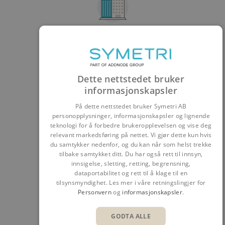
ARKITEKTUR
UTFORSK
Dette nettstedet bruker
informasjonskapsler
På dette nettstedet bruker Symetri AB
personopplysninger, informasjonskapsler og lignende
teknologi for å forbedre brukeropplevelsen og vise deg
relevant markedsføring på nettet. Vi gjør dette kun hvis
RÅDGIVENDE INGENIØR
du samtykker nedenfor, og du kan når som helst trekke
tilbake samtykket ditt. Du har også rett til innsyn,
innsigelse, sletting, retting, begrensning,
UTFORSK
dataportabilitet og rett til å klage til en
tilsynsmyndighet. Les mer i våre retningslingjer for
Personvern
og
informasjonskapsler
.
GODTA ALLE