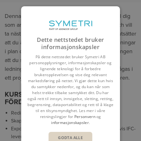
Denna fortsättningskurs för Civil 3D riktar sig till dig
som arbetar med att rita VA/ledningar i mark och vill
ta nästa steg i din projektering. Denna kurs förutsätter
Dette nettstedet bruker
att du är en van Civil 3D användare och rita ledningar
informasjonskapsler
i plan och profil. Efter avslutad kurs är målsättningen
På dette nettstedet bruker Symetri AB
att du ska kunna anpassa utseendet för dina
personopplysninger, informasjonskapsler og
ledningar och kunna få ut den data som efterfrågas i
lignende teknologi for å forbedre
brukeropplevelsen og vise deg relevant
ett projekt både från ledningsnäten och korridoren.
markedsføring på nettet. Vi gjør dette kun hvis
du samtykker nedenfor, og du kan når som
helst trekke tilbake samtykket ditt. Du har
KURSINNEHÅLL FÖR NAVIATE VA
også rett til innsyn, innsigelse, sletting, retting,
FÖRDJUPNING
begrensning, dataportabilitet og rett til å klage
til en tilsynsmyndighet. Les mer i våre
Redigera etiketter
retningslingjer for
Personvern
og
Skapa och editera parts list
informasjonskapsler
.
Export av ledningar med property set för exempelvis IFC-
leverans
GODTA ALLE