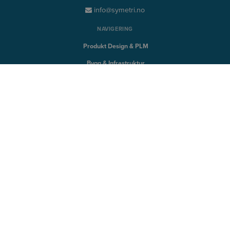
info@symetri.no
NAVIGERING
Produkt Design & PLM
Bygg & Infrastruktur
QUICK LINKS
Innsikter
Produkter
Kurs
Support
SYMETRI TECHNOLOGY
Naviate
Sovelia
CQ FlexMon