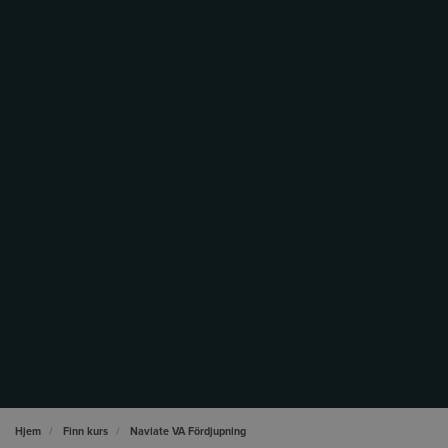
Hjem
Finn kurs
Naviate VA Fördjupning