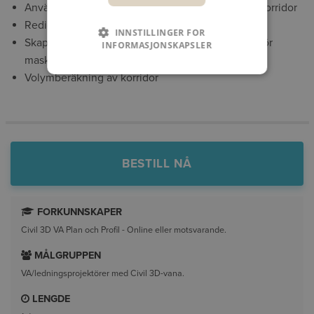
Användning av Naviates normalsektioner för VA-korridor
Redigering av VA-korridor
INNSTILLINGER FOR
Skapa terrängmodell från korridor och exportera för
INFORMASJONSKAPSLER
maskinstyrning
Volymberäkning av korridor
BESTILL NÅ
FORKUNNSKAPER
Civil 3D VA Plan och Profil - Online eller motsvarande.
MÅLGRUPPEN
VA/ledningsprojektörer med Civil 3D-vana.
LENGDE