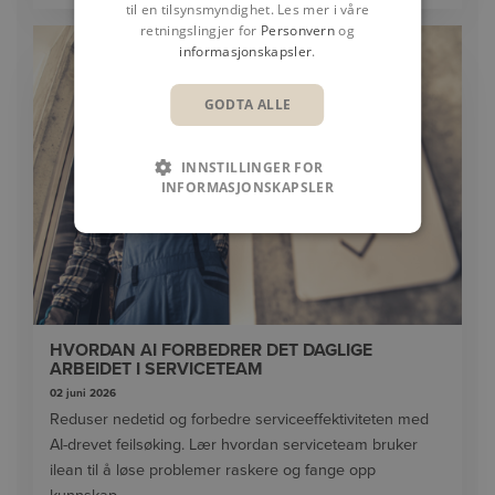
til en tilsynsmyndighet. Les mer i våre
retningslingjer for
Personvern
og
informasjonskapsler
.
GODTA ALLE
INNSTILLINGER FOR
INFORMASJONSKAPSLER
HVORDAN AI FORBEDRER DET DAGLIGE
ARBEIDET I SERVICETEAM
02 juni 2026
Reduser nedetid og forbedre serviceeffektiviteten med
AI-drevet feilsøking. Lær hvordan serviceteam bruker
ilean til å løse problemer raskere og fange opp