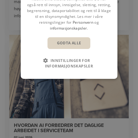
markerer et viktig steg i selskapets arbeid med å sikre
også rett til innsyn, innsigelse, sletting, retting,
høyeste nivå av beskyttelse og håndtering av
begrensning, dataportabilitet og rett til å klage
informasjon.
til en tilsynsmyndighet. Les mer i våre
retningslingjer for
Personvern
og
informasjonskapsler
.
GODTA ALLE
INNSTILLINGER FOR
INFORMASJONSKAPSLER
HVORDAN AI FORBEDRER DET DAGLIGE
ARBEIDET I SERVICETEAM
02 juni 2026