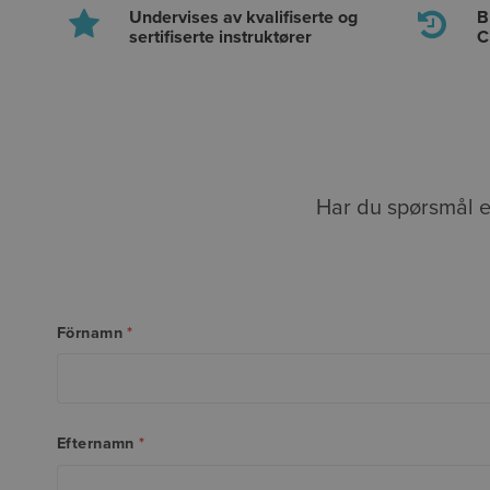
Undervises av kvalifiserte og
B
sertifiserte instruktører
C
Har du spørsmål el
Förnamn
*
Efternamn
*