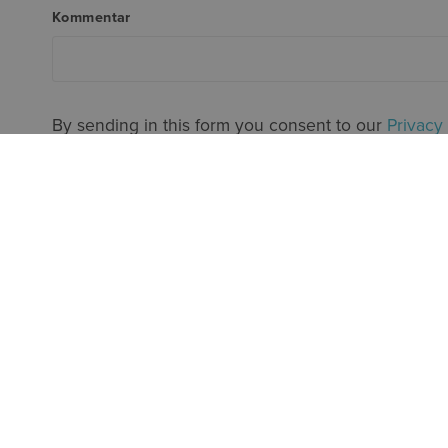
Kommentar
By sending in this form you consent to our
Privacy
MARTIN
Infrakons
073-233