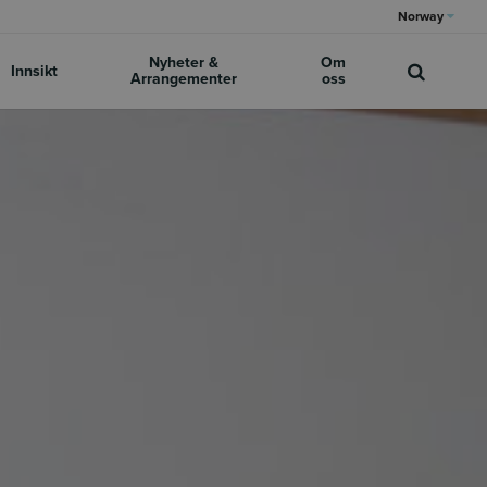
Norway
Nyheter &
Om
Innsikt
Arrangementer
oss