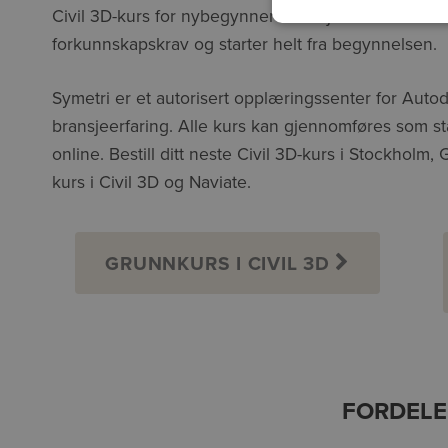
Civil 3D-kurs for nybegynnere som jobber med VA-
forkunnskapskrav og starter helt fra begynnelsen.
Symetri er et autorisert opplæringssenter for Autod
bransjeerfaring. Alle kurs kan gjennomføres som sta
online. Bestill ditt neste Civil 3D-kurs i Stockholm
kurs i Civil 3D og Naviate.
GRUNNKURS I CIVIL 3D
FORDELER