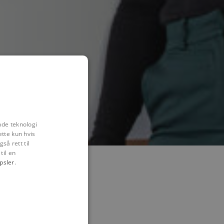
nde teknologi
ette kun hvis
så rett til
til en
psler
.