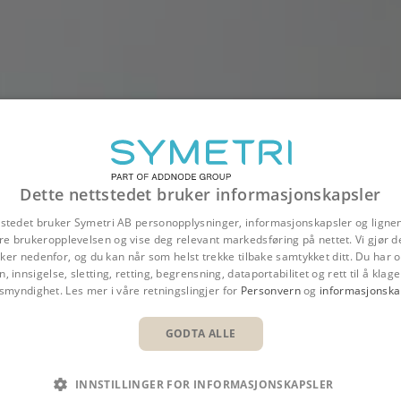
Dette nettstedet bruker informasjonskapsler
tstedet bruker Symetri AB personopplysninger, informasjonskapsler og ligne
re brukeropplevelsen og vise deg relevant markedsføring på nettet. Vi gjør d
er nedenfor, og du kan når som helst trekke tilbake samtykket ditt. Du har og
n, innsigelse, sletting, retting, begrensning, dataportabilitet og rett til å klage 
nsmyndighet. Les mer i våre retningslingjer for
Personvern
og
informasjonska
GODTA ALLE
ATE FOR ALLE BEHOV
INNSTILLINGER FOR INFORMASJONSKAPSLER
iate
ved å dra full nytte av alle funksjoner. Symetri tilbyr