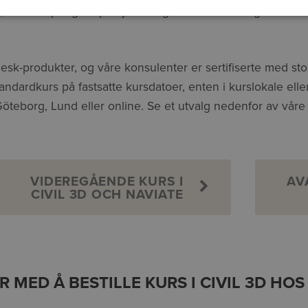
, Landskap- og Veiprosjektering. Kursene har ingen
esk-produkter, og våre konsulenter er sertifiserte med sto
ndardkurs på fastsatte kursdatoer, enten i kurslokale elle
, Göteborg, Lund eller online. Se et utvalg nedenfor av våre
VIDEREGÅENDE KURS I
AV
CIVIL 3D OCH NAVIATE
 MED Å BESTILLE KURS I CIVIL 3D HOS