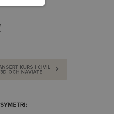
r
r
ANSERT KURS I CIVIL
3D OCH NAVIATE
 SYMETRI: