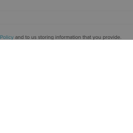
 Policy
and to us storing information that you provide.
 OLSÉN
ANNIKA G
ult
Kurskoordina
 38 36
+47 94 42 3