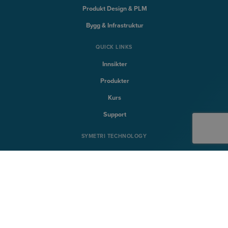
Produkt Design & PLM
Bygg & Infrastruktur
QUICK LINKS
Innsikter
Produkter
Kurs
Support
SYMETRI TECHNOLOGY
Naviate
Sovelia
CQ FlexMon
CQi
SYMETRI