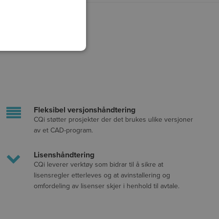
Fleksibel versjonshåndtering
CQi støtter prosjekter der det brukes ulike versjoner
av et CAD-program.
Lisenshåndtering
CQi leverer verktøy som bidrar til å sikre at
lisensregler etterleves og at avinstallering og
omfordeling av lisenser skjer i henhold til avtale.