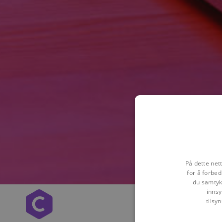
På dette net
for å forbed
du samtykk
innsy
tilsy