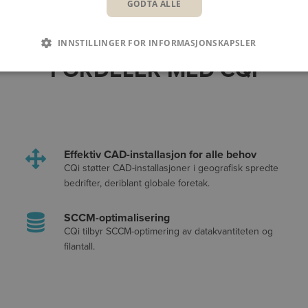
GODTA ALLE
INNSTILLINGER FOR INFORMASJONSKAPSLER
FORDELER MED CQI
Effektiv CAD-installasjon for alle behov
CQi støtter CAD-installasjoner i geografisk spredte
bedrifter, deriblant globale foretak.
SCCM-optimalisering
CQi tilbyr SCCM-optimering av datakvantiteten og
filantall.