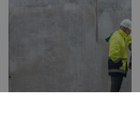
TRENGER DU RÅD?
Hvis du trenger råd eller har spørsmål om våre
tjenester og tilbud, ikke nøl med å kontakte oss!