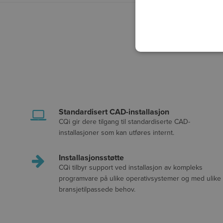
Standardisert CAD-installasjon
CQi gir dere tilgang til standardiserte CAD-
installasjoner som kan utføres internt.
Installasjonsstøtte
CQi tilbyr support ved installasjon av kompleks
programvare på ulike operativsystemer og med ulike
bransjetilpassede behov.