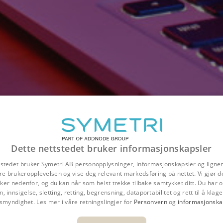
Dette nettstedet bruker informasjonskapsler
tstedet bruker Symetri AB personopplysninger, informasjonskapsler og ligne
re brukeropplevelsen og vise deg relevant markedsføring på nettet. Vi gjør d
er nedenfor, og du kan når som helst trekke tilbake samtykket ditt. Du har og
n, innsigelse, sletting, retting, begrensning, dataportabilitet og rett til å klage 
nsmyndighet. Les mer i våre retningslingjer for
Personvern
og
informasjonska
Oversikt
Fordeler
Funksjoner