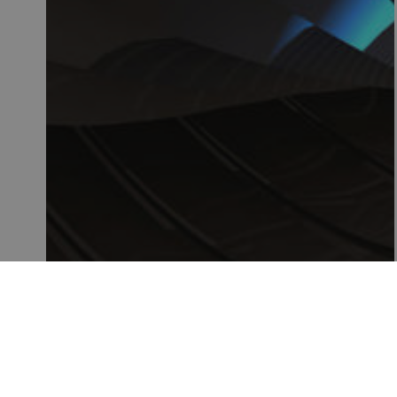
INNSIKT
Utforsk de siste nyhetene og innsiktene i våre
blogger, kundereferanser, nyheter og
arrangementer.