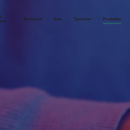
&
Bærekraft
Kurs
Tjenester
Produkter
ktur