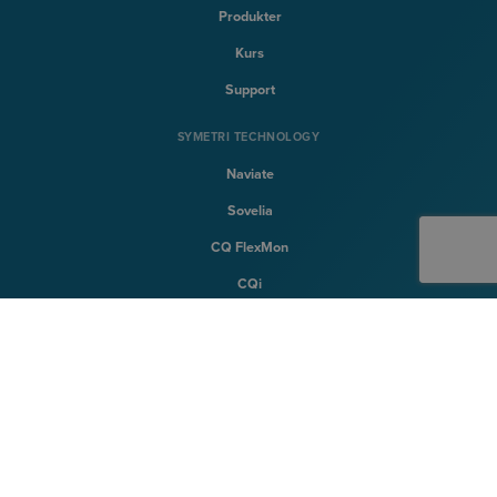
Produkter
Kurs
Support
SYMETRI TECHNOLOGY
Naviate
Sovelia
CQ FlexMon
CQi
SYMETRI
Om Symetri
Karriere
Kontakt oss