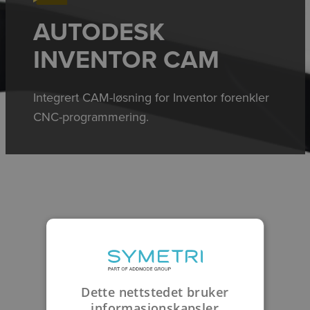
AUTODESK
INVENTOR CAM
Integrert CAM-løsning for Inventor forenkler
CNC-programmering.
Dette nettstedet bruker
informasjonskapsler