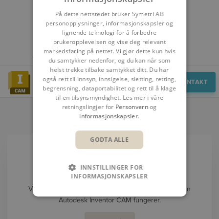
På dette nettstedet bruker Symetri AB
personopplysninger, informasjonskapsler og
lignende teknologi for å forbedre
brukeropplevelsen og vise deg relevant
markedsføring på nettet. Vi gjør dette kun hvis
du samtykker nedenfor, og du kan når som
helst trekke tilbake samtykket ditt. Du har
også rett til innsyn, innsigelse, sletting, retting,
Demo
KONTAKT
begrensning, dataportabilitet og rett til å klage
til en tilsynsmyndighet. Les mer i våre
retningslingjer for
Personvern
og
DEMO
informasjonskapsler
.
GODTA ALLE
INNSTILLINGER FOR
BOOK EN DEMO
INFORMASJONSKAPSLER
Vi gir deg gjerne en uforpliktende innføring i hvordan
Autodesk Inventor CAM fungerer.