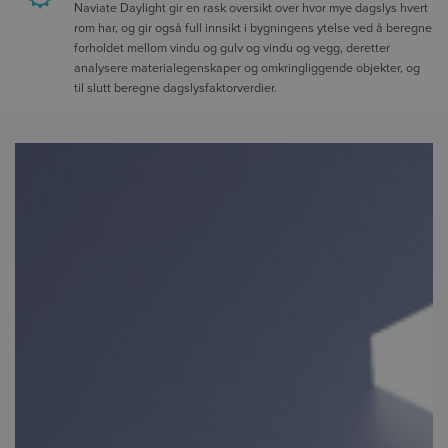
Naviate Daylight gir en rask oversikt over hvor mye dagslys hvert
rom har, og gir også full innsikt i bygningens ytelse ved å beregne
forholdet mellom vindu og gulv og vindu og vegg, deretter
analysere materialegenskaper og omkringliggende objekter, og
til slutt beregne dagslysfaktorverdier.