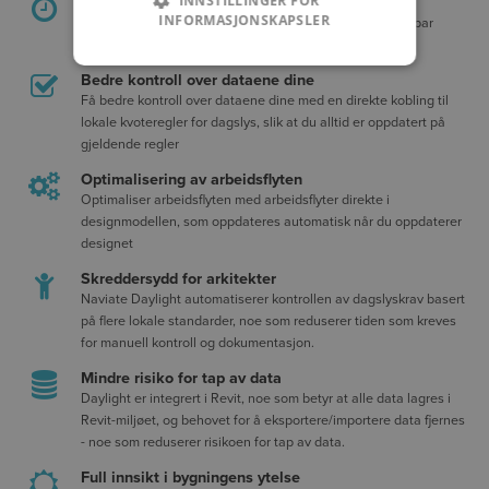
INNSTILLINGER FOR
Spare tid
INFORMASJONSKAPSLER
Spar tid med rapporter på det lokale språket og umiddelbar
fargelegging av BIM-modellen i henhold til lokale krav.
Bedre kontroll over dataene dine
Få bedre kontroll over dataene dine med en direkte kobling til
lokale kvoteregler for dagslys, slik at du alltid er oppdatert på
gjeldende regler
Optimalisering av arbeidsflyten
Optimaliser arbeidsflyten med arbeidsflyter direkte i
designmodellen, som oppdateres automatisk når du oppdaterer
designet
Skreddersydd for arkitekter
Naviate Daylight automatiserer kontrollen av dagslyskrav basert
på flere lokale standarder, noe som reduserer tiden som kreves
for manuell kontroll og dokumentasjon.
Mindre risiko for tap av data
Daylight er integrert i Revit, noe som betyr at alle data lagres i
Revit-miljøet, og behovet for å eksportere/importere data fjernes
- noe som reduserer risikoen for tap av data.
Full innsikt i bygningens ytelse