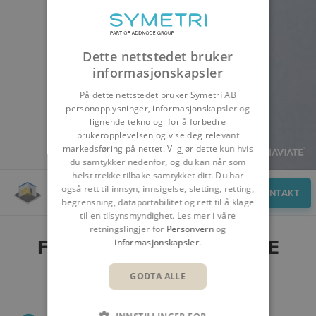
Dette nettstedet bruker
informasjonskapsler
På dette nettstedet bruker Symetri AB
personopplysninger, informasjonskapsler og
lignende teknologi for å forbedre
brukeropplevelsen og vise deg relevant
markedsføring på nettet. Vi gjør dette kun hvis
du samtykker nedenfor, og du kan når som
helst trekke tilbake samtykket ditt. Du har
også rett til innsyn, innsigelse, sletting, retting,
Fordeler
KONTAKT
begrensning, dataportabilitet og rett til å klage
til en tilsynsmyndighet. Les mer i våre
retningslingjer for
Personvern
og
FORDELER MED NAVIATE
informasjonskapsler
.
DAYLIGHT
GODTA ALLE