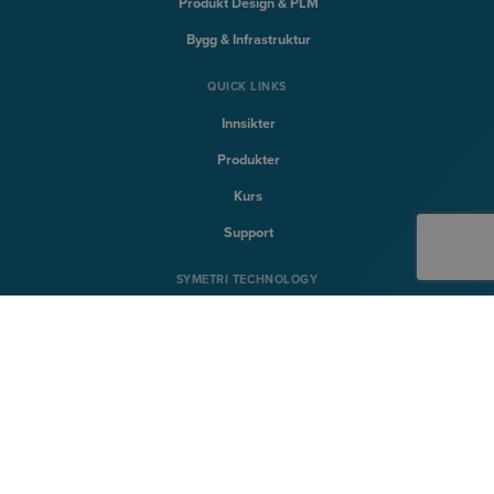
Produkt Design & PLM
Bygg & Infrastruktur
QUICK LINKS
Innsikter
Produkter
Kurs
Support
SYMETRI TECHNOLOGY
Naviate
Sovelia
CQ FlexMon
CQi
SYMETRI