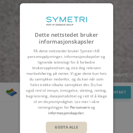
Dette nettstedet bruker
informasjonskapsler
På dette nettstedet bruker Symetri AB
personopplysninger, informasjonskapsler og
lignende teknologi for å forbedre
brukeropplevelsen og vise deg relevant
markedsføring på nettet. Vi gjør dette kun hvis
du samtykker nedenfor, og du kan når som
helst trekke tilbake samtykket ditt. Du har
også rett til innsyn, innsigelse, sletting, retting,
Funksjoner
KONTAKT
begrensning, dataportabilitet og rett til å klage
til en tilsynsmyndighet. Les mer i våre
retningslingjer for
Personvern
og
FUNKSJONER
informasjonskapsler
.
GODTA ALLE