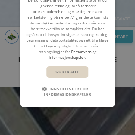
personopplysninger, informasjonskapsler og
lignende teknologi for å forbedre
brukeropplevelsen og vise deg relevant
markedsføring på nettet. Vi gjør dette kun hvis
du samtykker nedenfor, og du kan når som
helst trekke tilbake samtykket ditt. Du har
også rett til innsyn, innsigelse, sletting, retting,
Funksjoner
KONTAKT
begrensning, dataportabilitet og rett til å klage
til en tilsynsmyndighet. Les mer i våre
retningslingjer for
Personvern
og
FUNKSJONER I NAVIATE
informasjonskapsler
.
TRAFFIC
GODTA ALLE
INNSTILLINGER FOR
INFORMASJONSKAPSLER