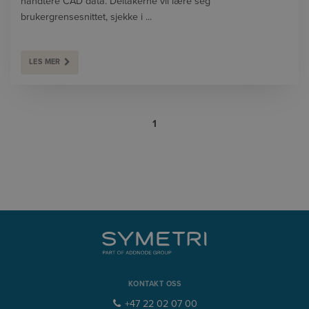
håndtere CAD data. Deltakerne vil lære seg
brukergrensesnittet, sjekke i ...
LES MER
1
KONTAKT OSS
+47 22 02 07 00