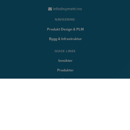
info@symetri.no
NAVIGERING
Produkt Design & PLM
Bygg & Infrastruktur
QUICK LINKS
Innsikter
Produkter
Kurs
Support
SYMETRI TECHNOLOGY
Naviate
Sovelia