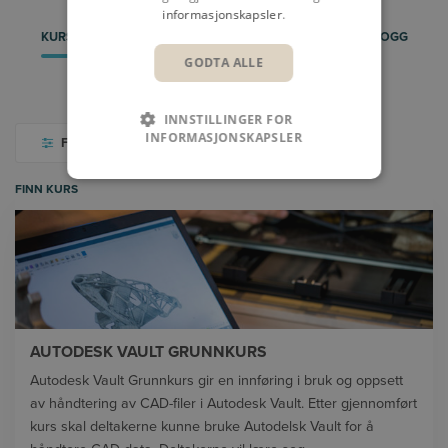
informasjonskapsler
.
KURS
ARRENGEMENTER & WEBINARER
BLOGG
GODTA ALLE
VIDEOBIBLIOTEK
INNSTILLINGER FOR
INFORMASJONSKAPSLER
FILTER
FINN KURS
AUTODESK VAULT GRUNNKURS
Autodesk Vault Grunnkurs gir en innføring i bruk og oppsett
av håndtering av CAD-filer i Autodesk Vault. Etter gjennomført
kurs skal deltakerne kunne bruke Autodelsk Vault for å