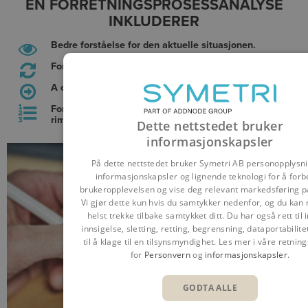
EN FORRETNINGSPROSESSANALYSE
INKLUDERER
Bedre forståelse for den aktuelle situasjonen.
Forslag til endringer.
A clear picture of how to optimise your business.
Forslag til hvilke skritt dere må ta innenfor tidsramme
rimelig.
Dette nettstedet bruker
informasjonskapsler
På dette nettstedet bruker Symetri AB personopplysni
informasjonskapsler og lignende teknologi for å for
brukeropplevelsen og vise deg relevant markedsføring på
Vi gjør dette kun hvis du samtykker nedenfor, og du kan
helst trekke tilbake samtykket ditt. Du har også rett til 
innsigelse, sletting, retting, begrensning, dataportabilite
til å klage til en tilsynsmyndighet. Les mer i våre retning
for
Personvern
og
informasjonskapsler
.
GODTA ALLE