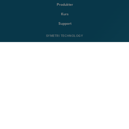
Produkter
Kurs
Support
SYMETRI TECHNOLOGY
Naviate
Sovelia
CQ FlexMon
CQi
SYMETRI
Om Symetri
Karriere
Kontakt oss