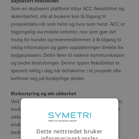
Skybasert fleksibilitet
Som en skybasert plattform tilbyr ACC fleksibilitet og
skalerbarhet, slik at brukere kan få tilgang til
prosjektdata når som helst og hvor som helst. ACC er
tilgjengelig via mobile enheter, noe som gjør det
mulig for kunder og teammedlemmer å få tilgang til
viktig informasjon og gjøre oppdateringer direkte fra
byggeplassen. Dette fører til raskere kommunikasjon
og bedre beslutninger. Denne typen fleksibilitet er
spesielt viktig i dag når deltakerne i et prosjekt ofte
befinner seg på forskjellige steder.
Risikostyring og økt sikkerhet
Ved å samle alle prosjektdata på en sikker plattform,
muliggjør ACC bedre risikostyring. Med innebygde
sikkerhetsfunksjoner og muligheten til å spore
endringer og tilgangshistorikk kan prosjektledere
Dette nettstedet bruker
bedre kontrollere og redusere risiko.
informasjonskapsler