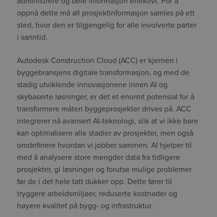
administrere og dele informasjon effektivt. For å
oppnå dette må all prosjektinformasjon samles på ett
sted, hvor den er tilgjengelig for alle involverte parter
i sanntid.
Autodesk Construction Cloud (ACC) er kjernen i
byggebransjens digitale transformasjon, og med de
stadig utviklende innovasjonene innen AI og
skybaserte løsninger, er det et enormt potensial for å
transformere måten byggeprosjekter drives på. ACC
integrerer nå avansert AI-teknologi, slik at vi ikke bare
kan optimalisere alle stadier av prosjekter, men også
omdefinere hvordan vi jobber sammen. AI hjelper til
med å analysere store mengder data fra tidligere
prosjekter, gi løsninger og forutse mulige problemer
før de i det hele tatt dukker opp. Dette fører til
tryggere arbeidsmiljøer, reduserte kostnader og
høyere kvalitet på bygg- og infrastruktur.