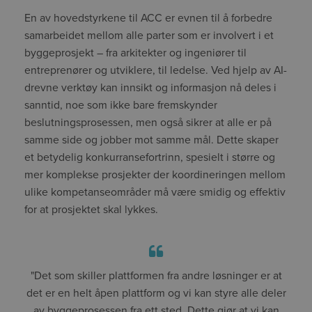
En av hovedstyrkene til ACC er evnen til å forbedre
samarbeidet mellom alle parter som er involvert i et
byggeprosjekt – fra arkitekter og ingeniører til
entreprenører og utviklere, til ledelse. Ved hjelp av AI-
drevne verktøy kan innsikt og informasjon nå deles i
sanntid, noe som ikke bare fremskynder
beslutningsprosessen, men også sikrer at alle er på
samme side og jobber mot samme mål. Dette skaper
et betydelig konkurransefortrinn, spesielt i større og
mer komplekse prosjekter der koordineringen mellom
ulike kompetanseområder må være smidig og effektiv
for at prosjektet skal lykkes.
"Det som skiller plattformen fra andre løsninger er at
det er en helt åpen plattform og vi kan styre alle deler
av byggeprosessen fra ett sted. Dette gjør at vi kan