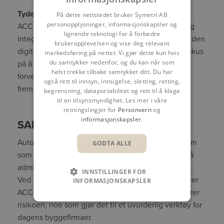
Tydelig veikart for ACC fremover
På dette nettstedet bruker Symetri AB
personopplysninger, informasjonskapsler og
ACC fortsetter å utvikle seg med nye funksjoner og
lignende teknologi for å forbedre
integrasjoner, noe som gjør det til en viktig del av den
brukeropplevelsen og vise deg relevant
digitale transformasjonen i byggebransjen. Med fokus
markedsføring på nettet. Vi gjør dette kun hvis
du samtykker nedenfor, og du kan når som
på å forbedre samarbeid, sikkerhet og effektivitet,
helst trekke tilbake samtykket ditt. Du har
forventes/ det at ACC vil spille en sentral rolle i
også rett til innsyn, innsigelse, sletting, retting,
fremtidens byggeprosjekter.
begrensning, dataportabilitet og rett til å klage
til en tilsynsmyndighet. Les mer i våre
retningslingjer for
Personvern
og
informasjonskapsler
.
SAMMENDRAG
Autodesk Construction Cloud er en kraftig plattform
GODTA ALLE
som tilbyr et integrert og fleksibelt økosystem for å
administrere hele byggeprosessen fra start til slutt.
INNSTILLINGER FOR
Ved å samle alle verktøy under én paraply, forbedrer
INFORMASJONSKAPSLER
ACC samarbeidet, øker produktiviteten og reduserer
risikoen, noe som gjør det til et uvurderlig verktøy for
dagens byggefirmaer.