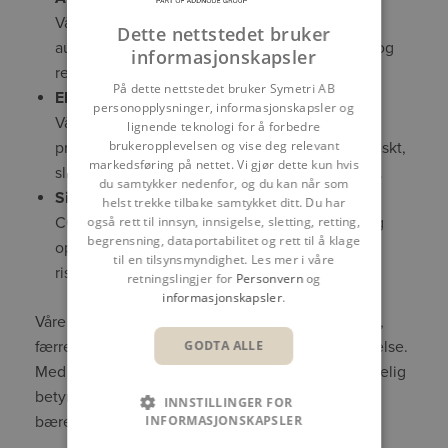
Våre løsninger distribuerer oppdateringer
Dette nettstedet bruker
automatisk til alle brukere, noe som sparer tid og
informasjonskapsler
reduserer manuelt arbeid.
På dette nettstedet bruker Symetri AB
Ekspertise
personopplysninger, informasjonskapsler og
Våre spesialister veileder deg gjennom beste
lignende teknologi for å forbedre
brukeropplevelsen og vise deg relevant
praksis og hjelper deg med å løse problemer raskt,
markedsføring på nettet. Vi gjør dette kun hvis
slik at konfigurasjonen din alltid er optimalisert.
du samtykker nedenfor, og du kan når som
Sikkerhet og samsvar
helst trekke tilbake samtykket ditt. Du har
også rett til innsyn, innsigelse, sletting, retting,
CQi sikrer at alle brukere arbeider med sikre og
begrensning, dataportabilitet og rett til å klage
oppdaterte innstillinger, noe som reduserer
til en tilsynsmyndighet. Les mer i våre
risikoen og øker kvaliteten.
retningslingjer for
Personvern
og
informasjonskapsler
.
Våre kunder rapporterer om kortere oppstartstider,
GODTA ALLE
færre supporttilfeller og en jevnere brukeropplevelse.
Med CQi kan teamet ditt fokusere på det som virkelig
betyr noe – å skape innovative løsninger og
INNSTILLINGER FOR
INFORMASJONSKAPSLER
bærekraftige design.