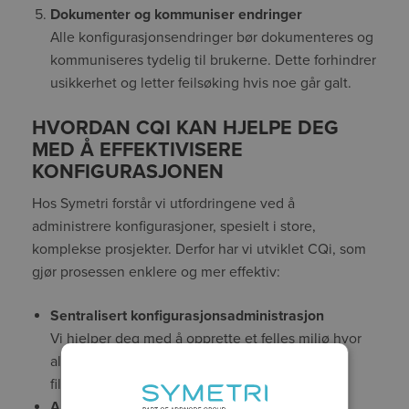
Dokumenter og kommuniser endringer
Alle konfigurasjonsendringer bør dokumenteres og
kommuniseres tydelig til brukerne. Dette forhindrer
usikkerhet og letter feilsøking hvis noe går galt.
HVORDAN CQI KAN HJELPE DEG
MED Å EFFEKTIVISERE
KONFIGURASJONEN
Hos Symetri forstår vi utfordringene ved å
administrere konfigurasjoner, spesielt i store,
komplekse prosjekter. Derfor har vi utviklet CQi, som
gjør prosessen enklere og mer effektiv:
Sentralisert konfigurasjonsadministrasjon
Vi hjelper deg med å opprette et felles miljø hvor
alle arbeider med de samme innstillingene og
filene.
Automatiserte prosesser