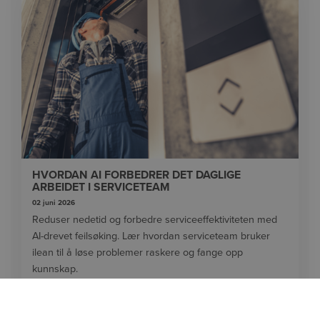
HVORDAN AI FORBEDRER DET DAGLIGE
ARBEIDET I SERVICETEAM
02 juni 2026
Reduser nedetid og forbedre serviceeffektiviteten med
AI-drevet feilsøking. Lær hvordan serviceteam bruker
ilean til å løse problemer raskere og fange opp
kunnskap.