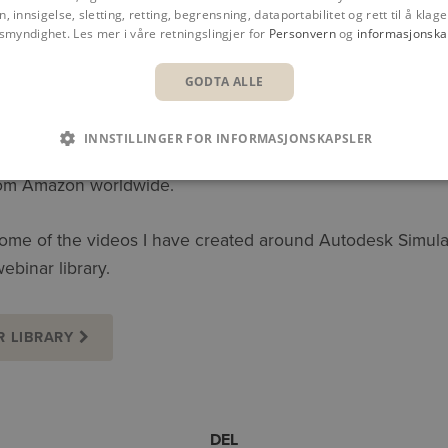
n, innsigelse, sletting, retting, begrensning, dataportabilitet og rett til å klage 
esk which you may find very
nsmyndighet. Les mer i våre retningslingjer for
Personvern
og
informasjonska
GODTA ALLE
 and would like to learn more
now then I would recommend
INNSTILLINGER FOR INFORMASJONSKAPSLER
th Autodesk Nastran In-CAD
from Amazon worldwide.
some of the videos I have created around Autodesk Simula
ebinar library.
R LIBRARY
DEL