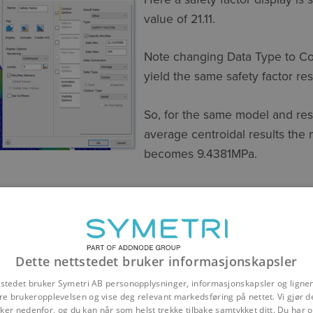
value of 21.11.
Note changing Data Type to Cor
yield the same safety factor res
So, for the same model and resu
average centroidal results the
becomes 9.4381MPa.
the factor of safety (hand calculation) is 21.19.
e Safety Factor plot value of
of less than 0.5%.
Dette nettstedet bruker informasjonskapsler
tstedet bruker Symetri AB personopplysninger, informasjonskapsler og ligne
ticle on “Safety factor is not
re brukeropplevelsen og vise deg relevant markedsføring på nettet. Vi gjør d
n Autodesk Nastran In-CAD” by
er nedenfor, og du kan når som helst trekke tilbake samtykket ditt. Du har og