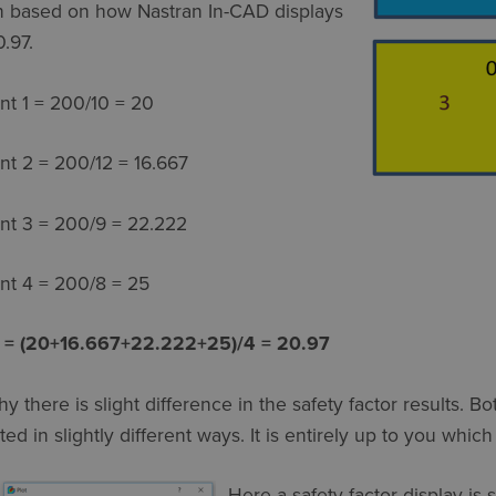
ion based on how Nastran In-CAD displays
0.97.
nt 1 = 200/10 = 20
nt 2 = 200/12 = 16.667
ent 3 = 200/9 = 22.222
ent 4 = 200/8 = 25
r = (20+16.667+22.222+25)/4 = 20.97
hy there is slight difference in the safety factor results. Bo
d in slightly different ways. It is entirely up to you whic
Here a safety factor display i