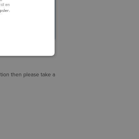
til en
psler
.
tion then please take a