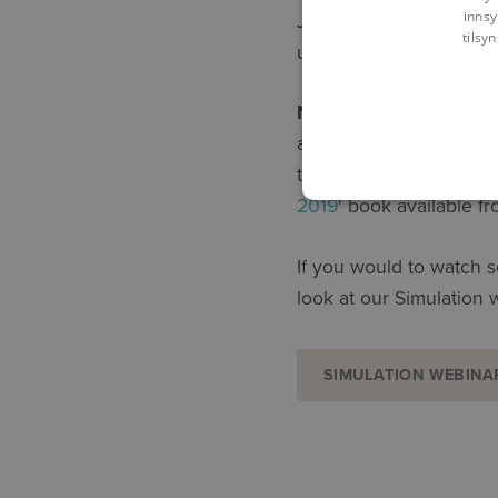
innsy
John Holtz from Autod
tilsy
useful. (
Available here
)
NB
: If you cannot wait
about Nastran In-CAD 
the '
Up and Running wi
2019
' book available 
If you would to watch 
look at our Simulation w
SIMULATION WEBINA