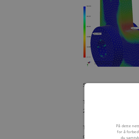
So, based on this value 
This is very close to th
21.11 with a difference 
På dette net
There is also a great ar
for å forbed
correctly reconciled i
du samtykk