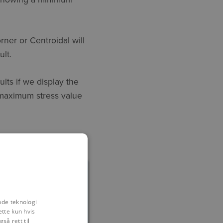
ner or Centroidal will
ult.
lts if we display the
 maximum stress value
nde teknologi
ette kun hvis
så rett til