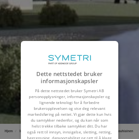
Dette nettstedet bruker
informasjonskapsler
På dette nettstedet bruker Symetri AB
personopplysninger, informasjonskapsler og
lignende teknologi for å forbedre
brukeropplevelsen og vise deg relevant
markedsføring på nettet. Vi gjør dette kun hvis
du samtykker nedenfor, og du kan når som
helst trekke tilbake samtykket ditt. Du har
Hjem
Innsikter
Kundereferanser
Architectural Company Petri Rouhiainen
også rett til innsyn, innsigelse, sletting, retting,
begrensning, dataportabilitet og rett til å klage