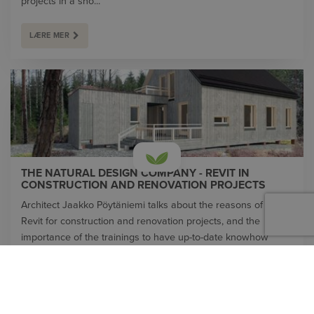
projects in a sho...
LÆRE MER
THE NATURAL DESIGN COMPANY - REVIT IN
CONSTRUCTION AND RENOVATION PROJECTS
Architect Jaakko Pöytäniemi talks about the reasons of using
Revit for construction and renovation projects, and the
importance of the trainings to have up-to-date knowhow
among the architects and designers.
LÆRE MER