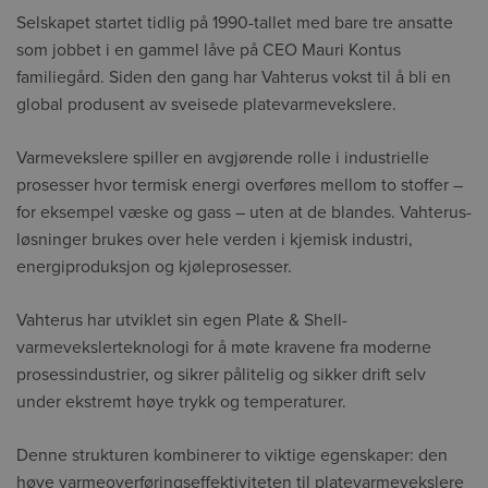
Selskapet startet tidlig på 1990-tallet med bare tre ansatte
som jobbet i en gammel låve på CEO Mauri Kontus
familiegård. Siden den gang har Vahterus vokst til å bli en
global produsent av sveisede platevarmevekslere.
Varmevekslere spiller en avgjørende rolle i industrielle
prosesser hvor termisk energi overføres mellom to stoffer –
for eksempel væske og gass – uten at de blandes. Vahterus-
løsninger brukes over hele verden i kjemisk industri,
energiproduksjon og kjøleprosesser.
Vahterus har utviklet sin egen Plate & Shell-
varmevekslerteknologi for å møte kravene fra moderne
prosessindustrier, og sikrer pålitelig og sikker drift selv
under ekstremt høye trykk og temperaturer.
Denne strukturen kombinerer to viktige egenskaper: den
høye varmeoverføringseffektiviteten til platevarmevekslere