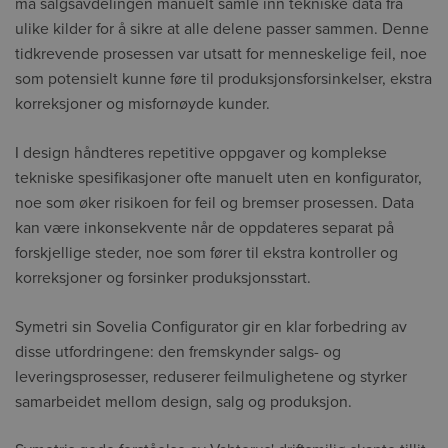
må salgsavdelingen manuelt samle inn tekniske data fra
ulike kilder for å sikre at alle delene passer sammen. Denne
tidkrevende prosessen var utsatt for menneskelige feil, noe
som potensielt kunne føre til produksjonsforsinkelser, ekstra
korreksjoner og misfornøyde kunder.
I design håndteres repetitive oppgaver og komplekse
tekniske spesifikasjoner ofte manuelt uten en konfigurator,
noe som øker risikoen for feil og bremser prosessen. Data
kan være inkonsekvente når de oppdateres separat på
forskjellige steder, noe som fører til ekstra kontroller og
korreksjoner og forsinker produksjonsstart.
Symetri sin Sovelia Configurator gir en klar forbedring av
disse utfordringene: den fremskynder salgs- og
leveringsprosesser, reduserer feilmulighetene og styrker
samarbeidet mellom design, salg og produksjon.