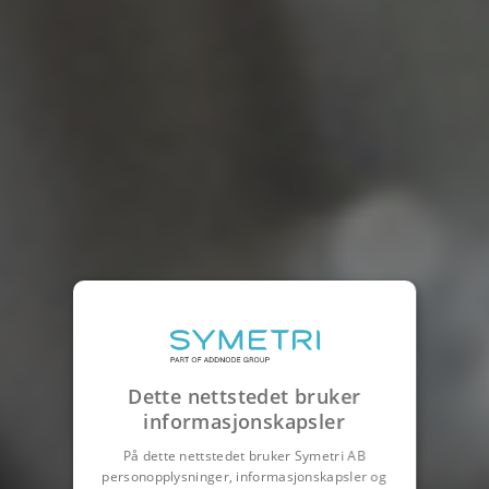
Dette nettstedet bruker
informasjonskapsler
På dette nettstedet bruker Symetri AB
personopplysninger, informasjonskapsler og