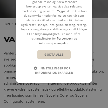
lignende teknologi for å forbedre
brukeropplevelsen og vise deg relevant
markedsføring på nettet. Vi gjør dette kun hvis
du samtykker nedenfor, og du kan når som
helst trekke tilbake samtykket ditt. Du har
Hjem
Innsikter
Kundereferanser
Vahterus
også rett til innsyn, innsigelse, sletting, retting,
begrensning, dataportabilitet og rett til å klage
til en tilsynsmyndighet. Les mer i våre
retningslingjer for
Personvern
og
informasjonskapsler
.
Vahterus er et finsk familieeid selskap som produserer
GODTA ALLE
sveisede platevarmevekslere for krevende industrielle
applikasjoner. Deres produkter brukes i over 50 land i
INNSTILLINGER FOR
bransjer som prosessingeniørvirksomhet, energiproduksjon,
INFORMASJONSKAPSLER
marine, kjøling og ulike varmepumpesystemer. Å
administrere over syv milliarder mulige produktvarianter
krever ekstremt systematisk og effektiv produktdatastyring
– en løsning som finnes i Sovelia Core- og Sovelia
Configurator-systemene.