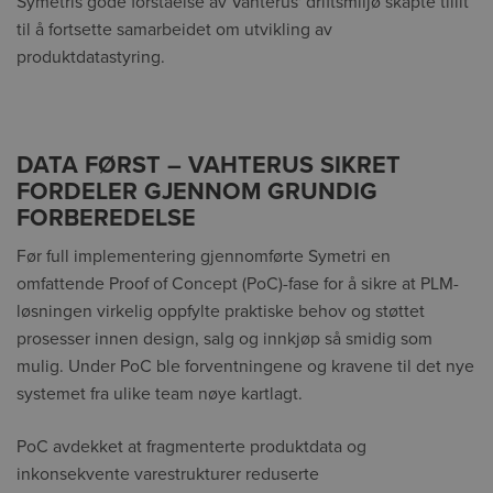
Symetris gode forståelse av Vahterus' driftsmiljø skapte tillit
til å fortsette samarbeidet om utvikling av
produktdatastyring.
DATA FØRST – VAHTERUS SIKRET
FORDELER GJENNOM GRUNDIG
FORBEREDELSE
Før full implementering gjennomførte Symetri en
omfattende Proof of Concept (PoC)-fase for å sikre at PLM-
løsningen virkelig oppfylte praktiske behov og støttet
prosesser innen design, salg og innkjøp så smidig som
mulig. Under PoC ble forventningene og kravene til det nye
systemet fra ulike team nøye kartlagt.
PoC avdekket at fragmenterte produktdata og
inkonsekvente varestrukturer reduserte