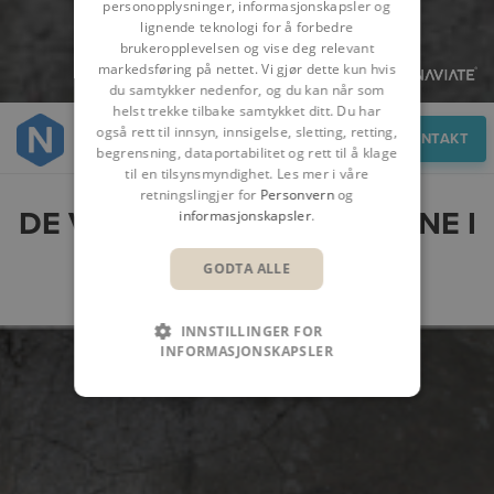
personopplysninger, informasjonskapsler og
lignende teknologi for å forbedre
brukeropplevelsen og vise deg relevant
markedsføring på nettet. Vi gjør dette kun hvis
du samtykker nedenfor, og du kan når som
helst trekke tilbake samtykket ditt. Du har
også rett til innsyn, innsigelse, sletting, retting,
Funksjoner
KONTAKT
begrensning, dataportabilitet og rett til å klage
til en tilsynsmyndighet. Les mer i våre
retningslingjer for
Personvern
og
DE VIKTIGSTE FUNKSJONENE I
informasjonskapsler
.
NAVIATE BIMFIRE
GODTA ALLE
INNSTILLINGER FOR
INFORMASJONSKAPSLER