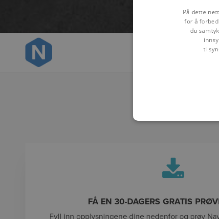
På dette net
for å forbed
du samtykk
innsy
tilsy
Over
FÅ EN 30-DAGERS GRATIS PRØ
Fyll inn opplysningene dine nedenfor og prøv Navi