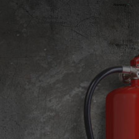
Norway
Nyheter &
Om
Innsikt
Arrangementer
oss