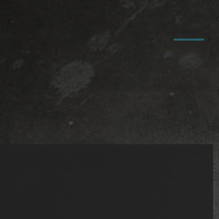
&
Bærekraft
Kurs
Tjenester
Produkter
ktur