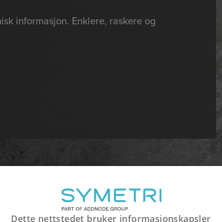
nisk informasjon. Enklere, raskere og
Dette nettstedet bruker informasjonskapsler