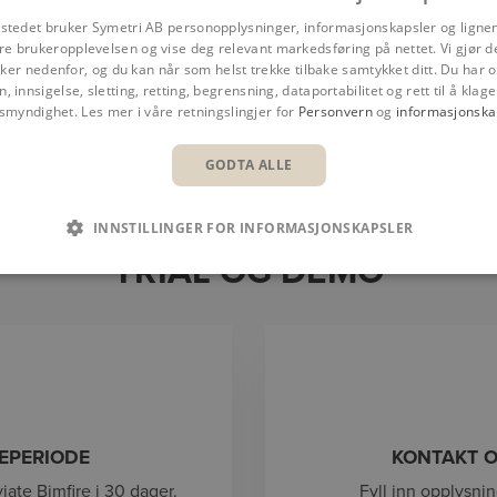
tstedet bruker Symetri AB personopplysninger, informasjonskapsler og ligne
re brukeropplevelsen og vise deg relevant markedsføring på nettet. Vi gjør d
er nedenfor, og du kan når som helst trekke tilbake samtykket ditt. Du har og
n, innsigelse, sletting, retting, begrensning, dataportabilitet og rett til å klage 
nsmyndighet. Les mer i våre retningslingjer for
Personvern
og
informasjonska
sikt
Fordeler
Funksjoner
Kundecase
Inns
GODTA ALLE
INNSTILLINGER FOR INFORMASJONSKAPSLER
TRIAL OG DEMO
VEPERIODE
KONTAKT O
ate Bimfire i 30 dager.
Fyll inn opplysnin