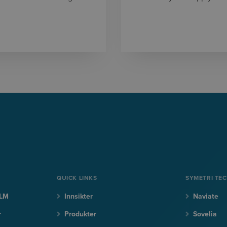
QUICK LINKS
SYMETRI TE
PLM
Innsikter
Naviate
r
Produkter
Sovelia