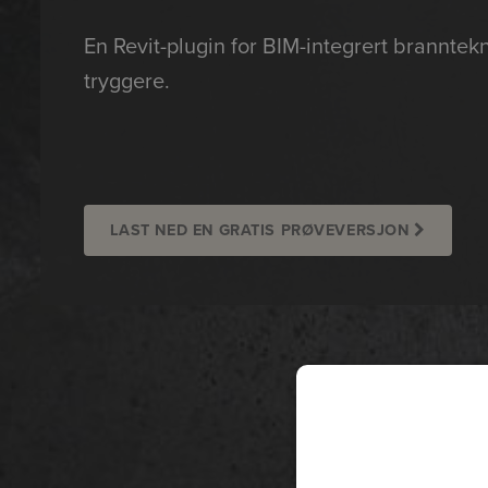
En Revit-plugin for BIM-integrert branntek
tryggere.
LAST NED EN GRATIS PRØVEVERSJON