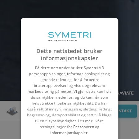
Dette nettstedet bruker
informasjonskapsler
På dette nettstedet bruker Symetri AB
personopplysninger, informasjonskapsler og
lignende teknologi for å forbedre
brukeropplevelsen og vise deg relevant
markedsføring på nettet. Vi gjør dette kun hvis
du samtykker nedenfor, og du kan når som
helst trekke tilbake samtykket ditt. Du har
også rett til innsyn, innsigelse, sletting, retting,
Oversikt
KONTAKT
begrensning, dataportabilitet og rett til å klage
til en tilsynsmyndighet. Les mer i våre
retningslingjer for
Personvern
og
informasjonskapsler
.