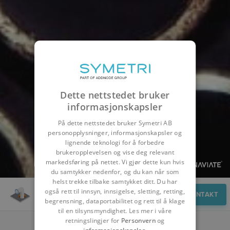
Dette nettstedet bruker
informasjonskapsler
På dette nettstedet bruker Symetri AB
personopplysninger, informasjonskapsler og
lignende teknologi for å forbedre
brukeropplevelsen og vise deg relevant
markedsføring på nettet. Vi gjør dette kun hvis
du samtykker nedenfor, og du kan når som
helst trekke tilbake samtykket ditt. Du har
også rett til innsyn, innsigelse, sletting, retting,
Oversikt
KONTAKT
begrensning, dataportabilitet og rett til å klage
til en tilsynsmyndighet. Les mer i våre
retningslingjer for
Personvern
og