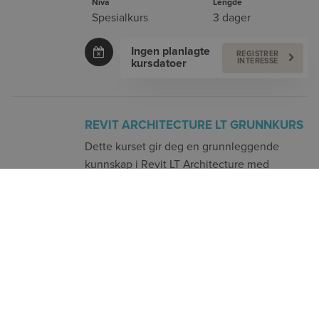
Nivå
Lengde
Spesialkurs
3 dager
Ingen planlagte
REGISTRER
kursdatoer
INTERESSE
REVIT ARCHITECTURE LT GRUNNKURS
Dette kurset gir deg en grunnleggende
kunnskap i Revit LT Architecture med
grensesnitt og arbeidsmetodikk for å
modellere bygg og uttak av plantegninger,
snitt og fasader. Du vil i tillegg lære å
generere rapporter og skjemaer.
Emne
Nivå
Lengde
Grunnkurs
3 dager
Ingen planlagte
REGISTRER
INTERESSE