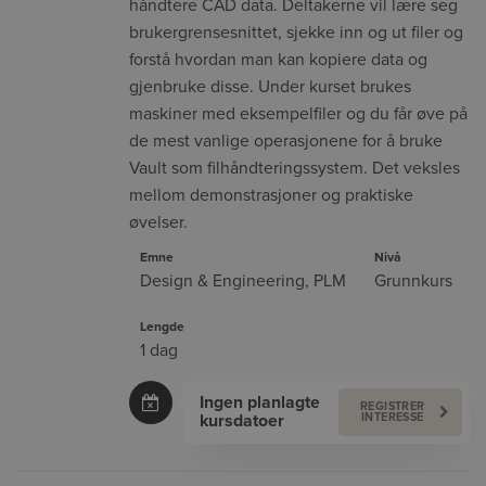
håndtere CAD data. Deltakerne vil lære seg
brukergrensesnittet, sjekke inn og ut filer og
forstå hvordan man kan kopiere data og
gjenbruke disse. Under kurset brukes
maskiner med eksempelfiler og du får øve på
de mest vanlige operasjonene for å bruke
Vault som filhåndteringssystem. Det veksles
mellom demonstrasjoner og praktiske
øvelser.
Emne
Nivå
Design & Engineering
,
PLM
Grunnkurs
Lengde
1 dag
Ingen planlagte
REGISTRER
kursdatoer
INTERESSE