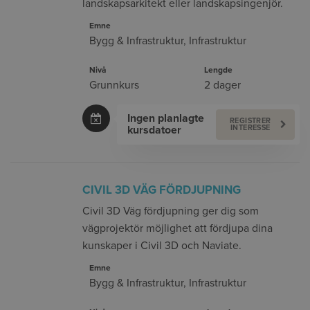
landskapsarkitekt eller landskapsingenjör.
Emne
Bygg & Infrastruktur
,
Infrastruktur
Nivå
Lengde
Grunnkurs
2 dager
Ingen planlagte
REGISTRER
kursdatoer
INTERESSE
CIVIL 3D VÄG FÖRDJUPNING
Civil 3D Väg fördjupning ger dig som
vägprojektör möjlighet att fördjupa dina
kunskaper i Civil 3D och Naviate.
Emne
Bygg & Infrastruktur
,
Infrastruktur