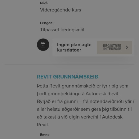
Nivå
Videregående kurs
Lengde
Tilpasset læringsmål
Ingen planlagte
REGISTRER
kursdatoer
INTERESSE
REVIT GRUNNNÁMSKEIÐ
Þetta Revit grunnnámskeið er fyrir þig sem
þarft grunnþekkingu á Autodesk Revit.
Byrjað er frá grunni – frá notendaviðmóti yfir í
allar helstu aðgerðir sem gera þig tilbúinn til
að takast á við eigin verkefni í Autodesk
Revit.
Emne