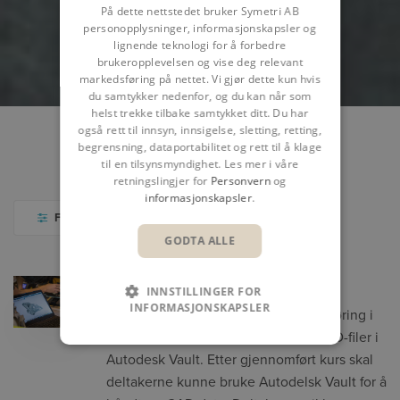
På dette nettstedet bruker Symetri AB
personopplysninger, informasjonskapsler og
lignende teknologi for å forbedre
brukeropplevelsen og vise deg relevant
markedsføring på nettet. Vi gjør dette kun hvis
du samtykker nedenfor, og du kan når som
helst trekke tilbake samtykket ditt. Du har
også rett til innsyn, innsigelse, sletting, retting,
begrensning, dataportabilitet og rett til å klage
KURS
KALENDER
LOKASJON
til en tilsynsmyndighet. Les mer i våre
retningslingjer for
Personvern
og
informasjonskapsler
.
FILTER
GODTA ALLE
AUTODESK VAULT GRUNNKURS
INNSTILLINGER FOR
INFORMASJONSKAPSLER
Autodesk Vault Grunnkurs gir en innføring i
bruk og oppsett av håndtering av CAD-filer i
Autodesk Vault. Etter gjennomført kurs skal
deltakerne kunne bruke Autodelsk Vault for å