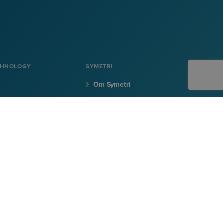
CHNOLOGY
SYMETRI
Om Symetri
Karriere
on
Kontakt oss
SIGN UP TO EMAILS