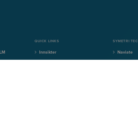
QUICK LINKS
SYMETRI TE
PLM
Innsikter
Naviate
r
Produkter
Sovelia
Kurs
CQ FlexM
Support
CQi
er, invitasjoner til webinarer og arrangementer.