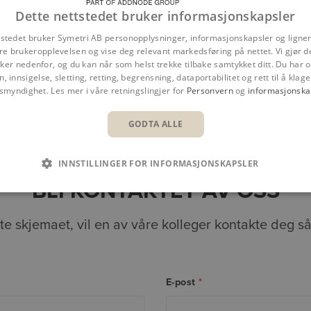
Dette nettstedet bruker informasjonskapsler
tstedet bruker Symetri AB personopplysninger, informasjonskapsler og ligne
re brukeropplevelsen og vise deg relevant markedsføring på nettet. Vi gjør d
er nedenfor, og du kan når som helst trekke tilbake samtykket ditt. Du har og
n, innsigelse, sletting, retting, begrensning, dataportabilitet og rett til å klage 
nsmyndighet. Les mer i våre retningslingjer for
Personvern
og
informasjonska
Oversikt
Fordeler
Funksjone
GODTA ALLE
INNSTILLINGER FOR INFORMASJONSKAPSLER
BLI KONTAKTET AV OSS
tte skjemaet, vil en av våre kolleger kontakte deg s
E-post
*