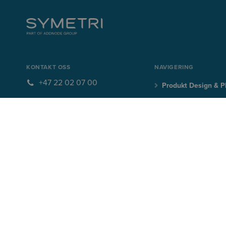
KONTAKT OSS
NAVIGERING
+47 22 02 07 00
Produkt Design & 
info@symetri.no
Bygg & Infrastruktu
ABONNER PÅ VÅRT NYHETSBREV
Meld deg på vårt nyhetsbrev og motta gratis tips og triks, e-bøk