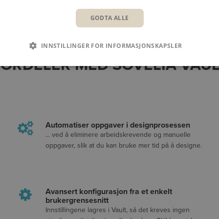
GODTA ALLE
INNSTILLINGER FOR INFORMASJONSKAPSLER
FORDELER MED SOVELIA VAUL
Automatiser oppgaver i designprosessen
... ved å eliminere arbeidskrevende og manuelle
oppgaver, slik at du kan bruke mer tid på å designe.
Avansert konfigurasjon fra et enkelt
brukergrensesnitt
Innstillingene lagres i Vault, så det kreves ingen