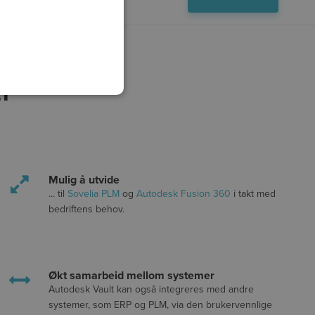
T
Mulig å utvide
... til
Sovelia PLM
og
Autodesk Fusion 360
i takt med
bedriftens behov.
Økt samarbeid mellom systemer
Autodesk Vault kan også integreres med andre
systemer, som ERP og PLM, via den brukervennlige