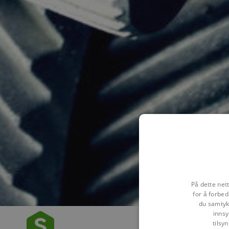
På dette net
for å forbed
du samtykk
innsy
tilsy