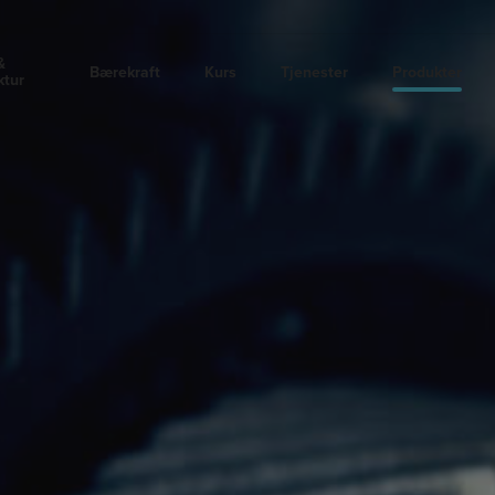
&
Bærekraft
Kurs
Tjenester
Produkter
ktur