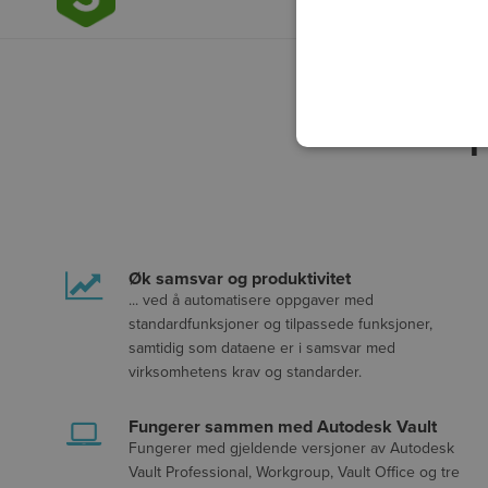
Øk samsvar og produktivitet
... ved å automatisere oppgaver med
standardfunksjoner og tilpassede funksjoner,
samtidig som dataene er i samsvar med
virksomhetens krav og standarder.
Fungerer sammen med Autodesk Vault
Fungerer med gjeldende versjoner av Autodesk
Vault Professional, Workgroup, Vault Office og tre