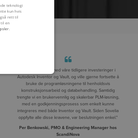
nde teknologi
ette kun hvis
så rett til
til en
psler
.
"Vi var fornøyde med våre tidligere investeringer i
Autodesk Inventor og Vault, og ville gjerne fortsette å
bruke de programløsningene til henholdsvis
konstruksjonsarbeid og databehandling. Samtidig
trengte vi en brukervennlig og skalerbar PLM-løsning,
med en godkjenningsprosess som enkelt kunne
integreres med både Inventor og Vault. Siden Sovelia
oppfylte alle disse kravene, var beslutningen enkel."
Per Benkowski, PMO & Engineering Manager hos
ScandiNova