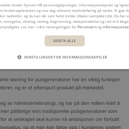
tstedet bruker Symetri AB personopplysninger, informasjonskapsler og ligne
re brukeropplevelsen og vise deg relevant markedsføring på nettet. Vi gjør d
er nedenfor, og du kan når som helst trekke tilbake samtykket ditt. Du har og
n, innsigelse, sletting, retting, begrensning, dataportabilitet og rett til å klage 
nsmyndighet. Les mer i våre retningslingjer for
Personvern
og
informasjonska
GODTA ALLE
INNSTILLINGER FOR INFORMASJONSKAPSLER
erte løsning for pulsgeneratorer har en viktig funksjon
torer, og er et etterspurt produkt på markedet.
eg av halvlederteknologi, og har på den måten klart å
 mer pålitelige enn tradisjonelle pulsgeneratorer som
for at selskapet skal kunne nå ambisjonen om fortsatt
livssyklus, og at man kan følge opp i kundenes system