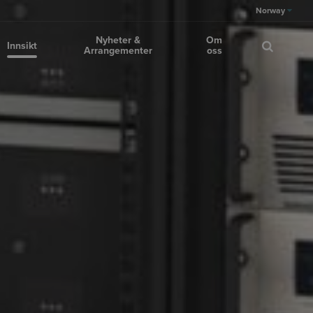
Norway
Nyheter &
Om
Innsikt
Arrangementer
oss