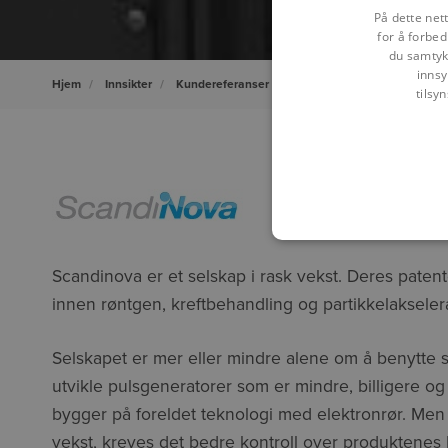
På dette net
for å forbed
du samtykk
innsy
Hjem
Innsikter
Kundereferanser
ScandiNova - PLM
tilsy
Scandinova er et selskap i rask vekst. Deres patent
innen røntgen, kreftbehandling og partikkelakselera
Selskapet er mer eller mindre alene om å benytte s
utvikle pulsgeneratorer som er mindre, billigere og
bygger på foreldet teknologi med elektronrør. Men 
vekst, kreves det bedre kontroll over produktenes 