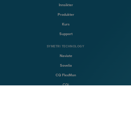
Innsikter
Produkter
Kurs
Support
SYMETRI TECHNOLOGY
Naviate
Sovelia
CQ FlexMon
CQi
SYMETRI
Om Symetri
Karriere
Kontakt oss