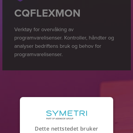
CQFLEXMON
Verktøy for overvåking av
programvarelisenser. Kontroller, håndter og
analyser bedriftens bruk og behov for
programvarelisenser.
Dette nettstedet bruker