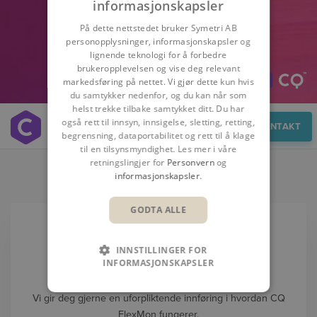
informasjonskapsler
På dette nettstedet bruker Symetri AB
personopplysninger, informasjonskapsler og
lignende teknologi for å forbedre
brukeropplevelsen og vise deg relevant
markedsføring på nettet. Vi gjør dette kun hvis
du samtykker nedenfor, og du kan når som
helst trekke tilbake samtykket ditt. Du har
også rett til innsyn, innsigelse, sletting, retting,
Demo
KONTAKT
begrensning, dataportabilitet og rett til å klage
til en tilsynsmyndighet. Les mer i våre
retningslingjer for
Personvern
og
BOOK DEMO
informasjonskapsler
.
GODTA ALLE
INNSTILLINGER FOR
BOOK EN DEMO
INFORMASJONSKAPSLER
Ønsker du en demo?
Vi gir deg gjerne en uforpliktende innføring i hvordan CQ
FlexMon fungerer.