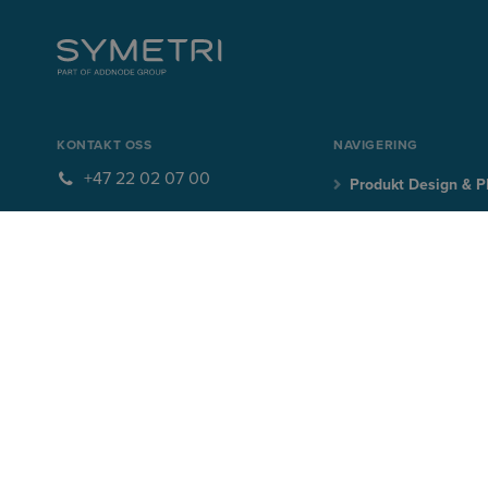
KONTAKT OSS
NAVIGERING
+47 22 02 07 00
Produkt Design & 
info@symetri.no
Bygg & Infrastruktu
ABONNER PÅ VÅRT NYHETSBREV
Meld deg på vårt nyhetsbrev og motta gratis tips og triks, e-bøk