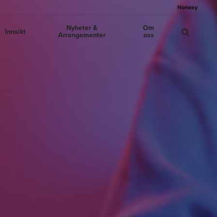
Norway
Nyheter &
Om
Innsikt
Arrangementer
oss