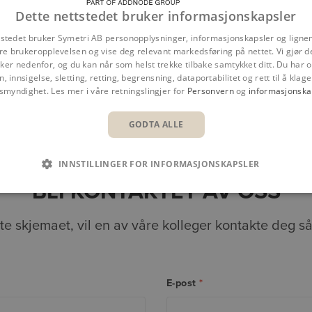
Dette nettstedet bruker informasjonskapsler
tstedet bruker Symetri AB personopplysninger, informasjonskapsler og ligne
re brukeropplevelsen og vise deg relevant markedsføring på nettet. Vi gjør d
er nedenfor, og du kan når som helst trekke tilbake samtykket ditt. Du har og
n, innsigelse, sletting, retting, begrensning, dataportabilitet og rett til å klage 
nsmyndighet. Les mer i våre retningslingjer for
Personvern
og
informasjonska
Oversikt
Fordeler
Funksjoner
Kunderefe
GODTA ALLE
INNSTILLINGER FOR INFORMASJONSKAPSLER
BLI KONTAKTET AV OSS
tte skjemaet, vil en av våre kolleger kontakte deg s
E-post
*