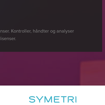
ser. Kontroller, håndter og analyser
isenser.