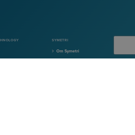
CHNOLOGY
SYMETRI
Om Symetri
Karriere
on
Kontakt oss
SIGN UP TO EMAILS