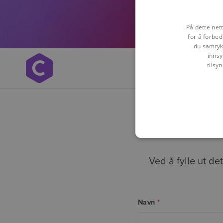
På dette net
for å forbed
du samtykk
innsy
tilsy
Ved å fylle ut de
Navn
*