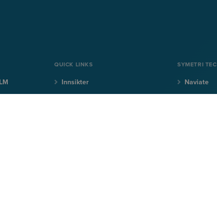
QUICK LINKS
SYMETRI TE
PLM
Innsikter
Naviate
r
Produkter
Sovelia
Kurs
CQ FlexM
Support
CQi
er, invitasjoner til webinarer og arrangementer.