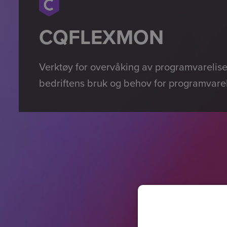
CQFLEXMON
Verktøy for overvåking av programvarelisen
bedriftens bruk og behov for programvarel